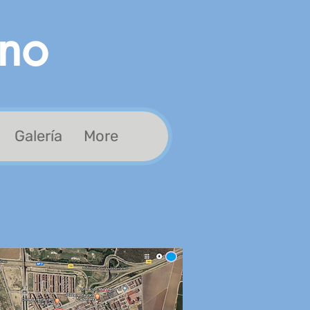
ino
Galería
More