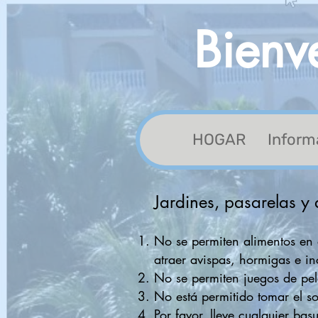
Bienv
HOGAR
Inform
Areas comunales
Jardines, pasarelas y 
No se permiten alimentos en e
atraer avispas, hormigas e in
No se permiten juegos de pel
No está permitido tomar el so
Por favor, lleve cualquier ba