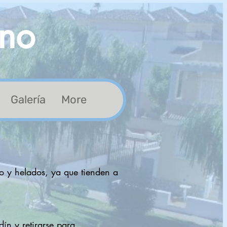
ino
Galería
More
lo y helados, ya que tienden a
dín y retirarse para