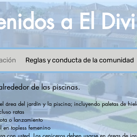
enidos a El Div
ación
Reglas y conducta de la comunidad
alrededor de las piscinas.
l área del jardín y la piscina; incluyendo paletas de hie
cluso ratas
ota o lanzamiento
l en topless femenino
sura con usted. Los ceniceros deben usarse en áreas de jar